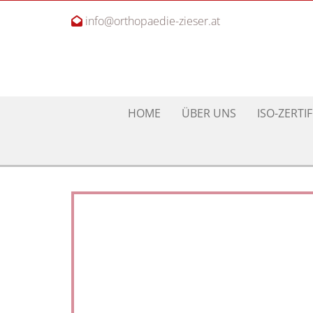
info@orthopaedie-zieser.at

HOME
ÜBER UNS
ISO-ZERTI