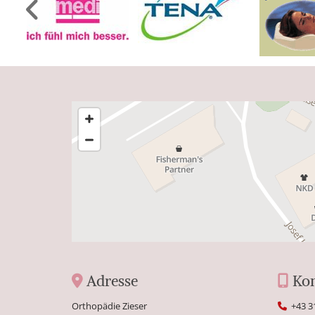
Adresse
Kon


Orthopädie Zieser
+43 3
